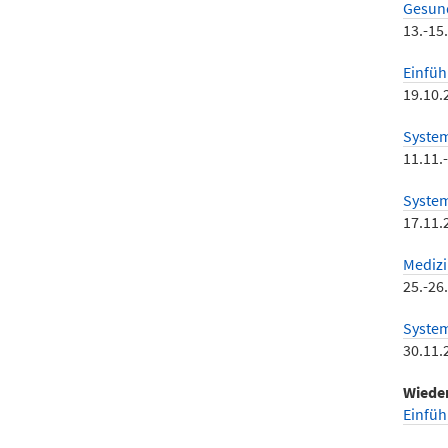
Gesun
13.-15
Einfüh
19.10.
System
11.11.
System
17.11.
Medizi
25.-26
System
30.11.
Wieder
Einfüh