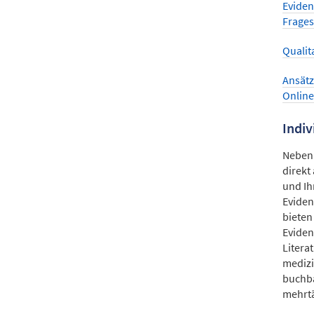
Eviden
Frages
Qualit
Ansätz
Onlin
Indiv
Neben 
direkt
und Ih
Eviden
bieten
Eviden
Litera
medizi
buchba
mehrt