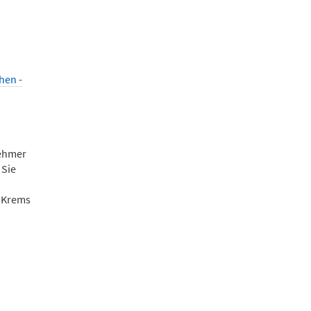
hen -
nehmer
 Sie
g Krems