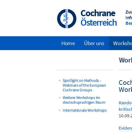
Skip
to
Cochrane
Zuv
main
Inf
Österreich
content
Bes
Home
Über uns
Worksh
Main
Wor
navigation
Spotlight on Methods -
Coch
Webinars of the European
Main
Wor
Cochrane Groups
Weitere Workshops im
navigation
deutschsprachigen Raum
Random
kritis
Internationale Workshops
10.09.
Eviden