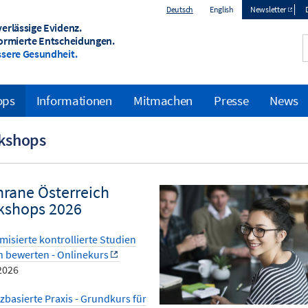
Deutsch
English
Newsletter
erlässige Evidenz.
Top
ormierte Entscheidungen.
sere Gesundheit.
menu
ops
Informationen
Mitmachen
Presse
News
kshops
rane Österreich
kshops 2026
isierte kontrollierte Studien
ch bewerten - Onlinekurs
2026
zbasierte Praxis - Grundkurs für