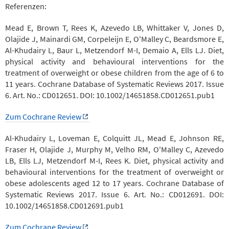
Referenzen:
Mead E, Brown T, Rees K, Azevedo LB, Whittaker V, Jones D,
Olajide J, Mainardi GM, Corpeleijn E, O'Malley C, Beardsmore E,
Al-Khudairy L, Baur L, Metzendorf M-I, Demaio A, Ells LJ. Diet,
physical activity and behavioural interventions for the
treatment of overweight or obese children from the age of 6 to
11 years. Cochrane Database of Systematic Reviews 2017. Issue
6. Art. No.: CD012651. DOI: 10.1002/14651858.CD012651.pub1
Zum Cochrane Review
Al-Khudairy L, Loveman E, Colquitt JL, Mead E, Johnson RE,
Fraser H, Olajide J, Murphy M, Velho RM, O'Malley C, Azevedo
LB, Ells LJ, Metzendorf M-I, Rees K. Diet, physical activity and
behavioural interventions for the treatment of overweight or
obese adolescents aged 12 to 17 years. Cochrane Database of
Systematic Reviews 2017. Issue 6. Art. No.: CD012691. DOI:
10.1002/14651858.CD012691.pub1
Zum Cochrane Review